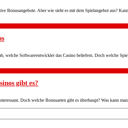
ative Bonusangebote. Aber wie sieht es mit dem Spielangebot aus? Kan
os
 welche Softwareentwickler das Casino beliefern. Doch welche Spielee
inos gibt es?
nteressant. Doch welche Bonusarten gibt es überhaupt? Was kann man 