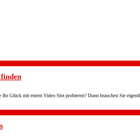
 finden
e Ihr Glück mit einem Video Slot probieren? Dann brauchen Sie eigentl
s