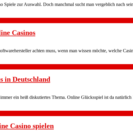
ino Spiele zur Auswahl. Doch manchmal sucht man vergeblich nach sei
line Casinos
e Softwarehersteller achten muss, wenn man wissen möchte, welche Cas
ls in Deutschland
 immer ein heiß diskutiertes Thema. Online Glücksspiel ist da natürlic
ne Casino spielen