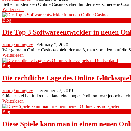
Selbst im kleinsten Online Casino stehen hunderte verschiedene Cas
Weiterlesen
Blog
Die Top 3 Softwareentwickler in neuen On
zoomgamingdev
|
February 5, 2020
Wer gerne in Online Casinos spielt, der weiß, man vor allem auf di
Weiterlesen
Blog
Die rechtliche Lage des Online Glücksspie
zoomgamingdev
|
December 27, 2019
Glücksspiel hat in Deutschland eine lange Tradition, war jedoch auch
Weiterlesen
Blog
Diese Spiele kann man in einem neuen Onli