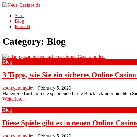
Start
Blog
Kontakt
Category:
Blog
Blog
3 Tipps, wie Sie ein sicheres Online Casino
zoomgamingdev
|
February 5, 2020
Haben Sie Lust auf eine spannende Partie Blackjack oder möchten Si
Weiterlesen
Blog
Diese Spiele gibt es in neuen Online Casino
zoomgamingdev
|
February 5, 2020