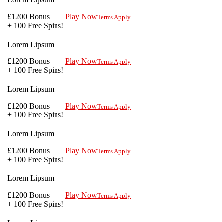
£1200 Bonus
Play Now
Terms Apply
+ 100 Free Spins!
Lorem Lipsum
£1200 Bonus
Play Now
Terms Apply
+ 100 Free Spins!
Lorem Lipsum
£1200 Bonus
Play Now
Terms Apply
+ 100 Free Spins!
Lorem Lipsum
£1200 Bonus
Play Now
Terms Apply
+ 100 Free Spins!
Lorem Lipsum
£1200 Bonus
Play Now
Terms Apply
+ 100 Free Spins!